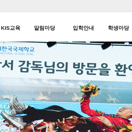
KIS교육
알림마당
입학안내
학생마당
교육목표
공지사항
전편입 전형 안내
학생생활규정
교육과정
가정통신문
전편입 공지사항
봉사활동
학사일정
납부금 안내
전-편입 서류양식
학교신문
일과시간표
주간학습안내
전출 안내
자율진로동아
재외교육기관장
스쿨버스 운행 안내
입학금/수업료
유초등 소식지
성과평가자료
급식안내
교복구입안내
서식자료실
정보공개
학부모방