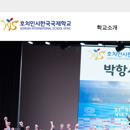
학교소개
학교장인사말
학생회장인사말
학교상징
학교연혁
학교 CI
교직원현황
학생현황
위치/전화
전경사진