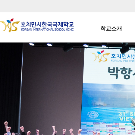
학교소개
학교장인사말
학생회장인사말
학교상징
학교연혁
학교 CI
교직원현황
학생현황
위치/전화
전경사진