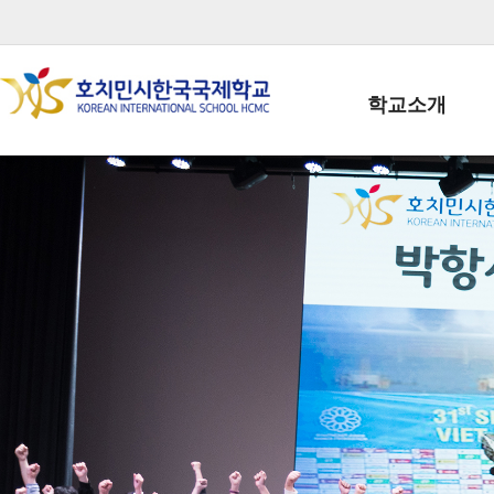
학교소개
학교장인사말
학생회장인사말
학교상징
학교연혁
학교 CI
교직원현황
학생현황
위치/전화
전경사진