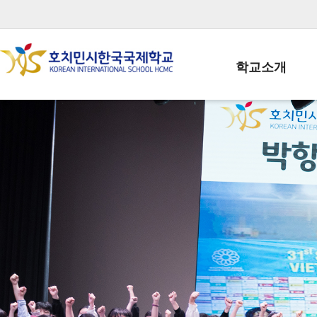
학교소개
학교장인사말
학생회장인사말
학교상징
학교연혁
학교 CI
교직원현황
학생현황
위치/전화
전경사진