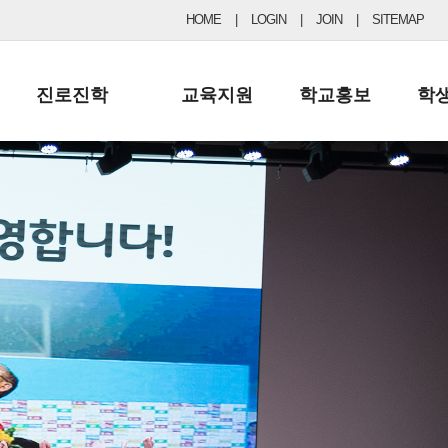
HOME
|
LOGIN
|
JOIN
|
SITEMAP
진로진학
교육지원
학교홍보
학
공지사항 및 입시자료
행정실
보도자료
초등
진로교육
학교 이사회
협력기관현황
중등
드림레터
학교운영위원회
포토갤러리
리
학교발전기금
학교 브로셔
학교건축기금
학교 홍보채널