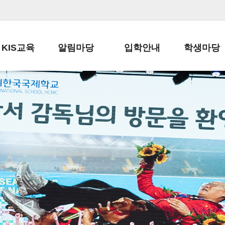
KIS교육
알림마당
입학안내
학생마당
교육목표
공지사항
전편입 전형 안내
학생생활규정
교육과정
가정통신문
전편입 공지사항
봉사활동
학사일정
납부금 안내
전-편입 서류양식
학교신문
일과시간표
주간학습안내
전출 안내
자율진로동아
재외교육기관장
스쿨버스 운행 안내
입학금/수업료
유초등 소식지
성과평가자료
급식안내
교복구입안내
서식자료실
정보공개
학부모방