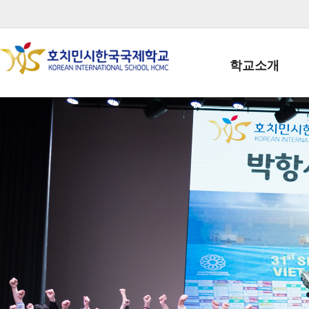
학교소개
학교장인사말
학생회장인사말
학교상징
학교연혁
학교 CI
교직원현황
학생현황
위치/전화
전경사진