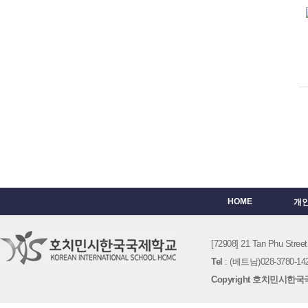
HOME
개
[72908] 21 Tan Phu St
Tel
: (베트남)028-3780-142
Copyright 호치민시한국국제학