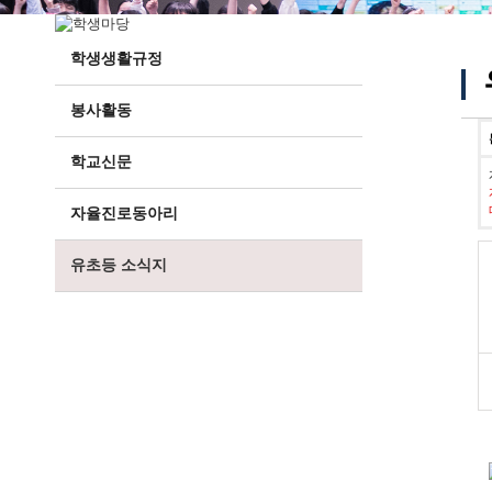
학생생활규정
봉사활동
학교신문
자율진로동아리
유초등 소식지