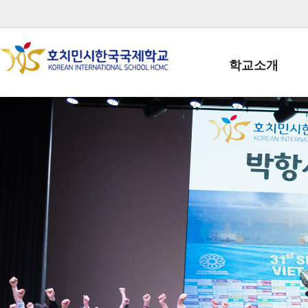
학교소개
학교장인사말
학생회장인사말
학교상징
학교연혁
학교 CI
교직원현황
학생현황
위치/전화
전경사진