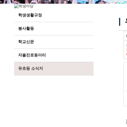
학생생활규정
봉사활동
학교신문
자율진로동아리
유초등 소식지