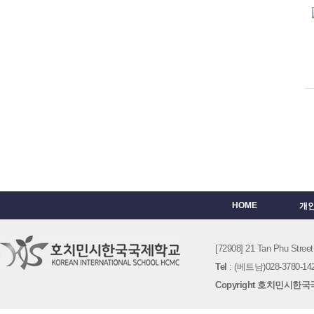
HOME
개
[72908] 21 Tan Phu St
Tel
: (베트남)028-3780-142
Copyright 호치민시한국국제학