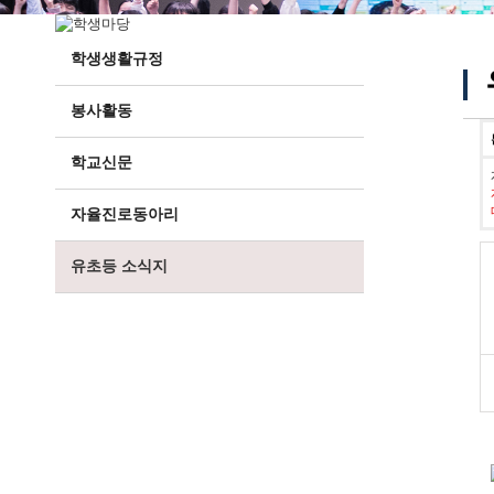
학생생활규정
봉사활동
학교신문
자율진로동아리
유초등 소식지