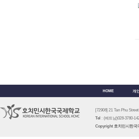
HOME
개
[72908] 21 Tan Phu St
Tel
: (베트남)028-3780-142
Copyright 호치민시한국국제학