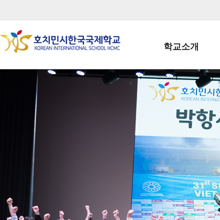
학교소개
학교장인사말
학생회장인사말
학교상징
학교연혁
학교 CI
교직원현황
학생현황
위치/전화
전경사진