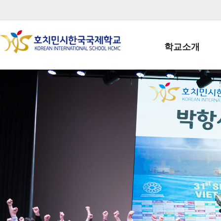
학교소개
학교장인사말
학생회장인사말
학교상징
학교연혁
학교 CI
교직원현황
학생현황
위치/전화
전경사진