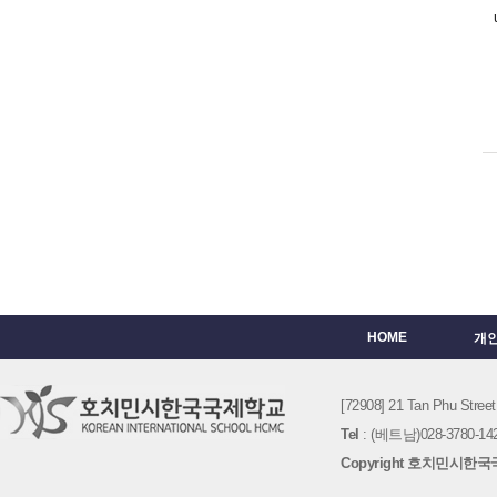
HOME
개
[72908] 21 Tan Phu St
Tel
: (베트남)028-3780-142
Copyright 호치민시한국국제학