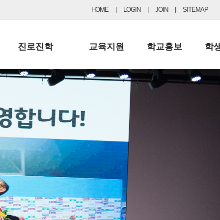
HOME
|
LOGIN
|
JOIN
|
SITEMAP
진로진학
교육지원
학교홍보
학
공지사항 및 입시자료
행정실
보도자료
초등
진로교육
학교 이사회
협력기관현황
중등
드림레터
학교운영위원회
포토갤러리
리
학교발전기금
학교 브로셔
학교건축기금
학교 홍보채널