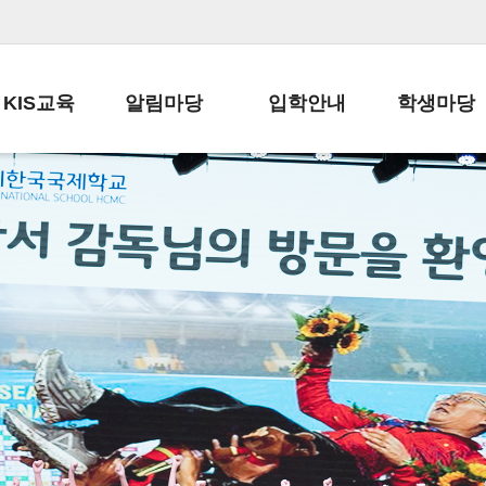
KIS교육
알림마당
입학안내
학생마당
교육목표
공지사항
전편입 전형 안내
학생생활규정
교육과정
가정통신문
전편입 공지사항
봉사활동
학사일정
납부금 안내
전-편입 서류양식
학교신문
일과시간표
주간학습안내
전출 안내
자율진로동아
재외교육기관장
스쿨버스 운행 안내
입학금/수업료
유초등 소식지
성과평가자료
급식안내
교복구입안내
서식자료실
정보공개
학부모방