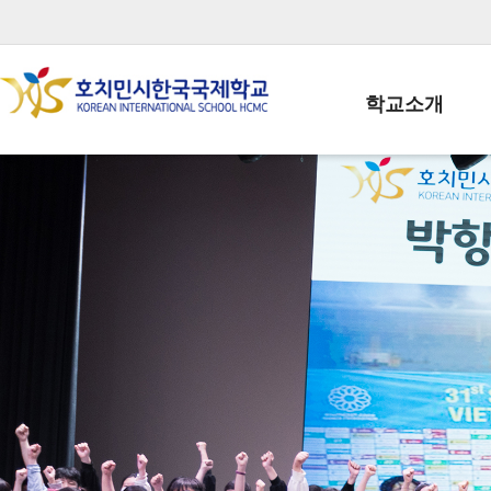
학교소개
학교장인사말
학생회장인사말
학교상징
학교연혁
학교 CI
교직원현황
학생현황
위치/전화
전경사진