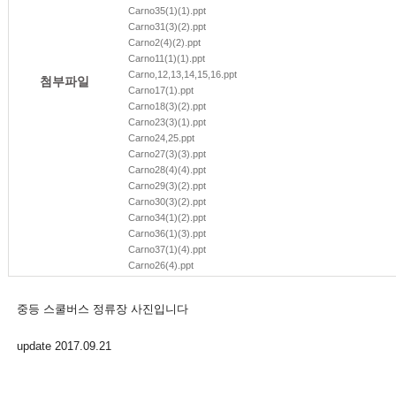
Carno35(1)(1).ppt
Carno31(3)(2).ppt
Carno2(4)(2).ppt
Carno11(1)(1).ppt
Carno,12,13,14,15,16.ppt
첨부파일
Carno17(1).ppt
Carno18(3)(2).ppt
Carno23(3)(1).ppt
Carno24,25.ppt
Carno27(3)(3).ppt
Carno28(4)(4).ppt
Carno29(3)(2).ppt
Carno30(3)(2).ppt
Carno34(1)(2).ppt
Carno36(1)(3).ppt
Carno37(1)(4).ppt
Carno26(4).ppt
중등 스쿨버스 정류장 사진입니다
update 2017.09.21