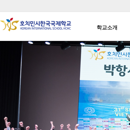
학교소개
학교장인사말
학생회장인사말
학교상징
학교연혁
학교 CI
교직원현황
학생현황
위치/전화
전경사진