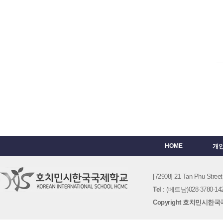
HOME
개
[72908] 21 Tan Phu St
Tel
: (베트남)028-3780-142
Copyright 호치민시한국국제학