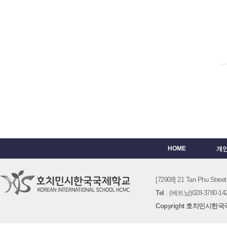
HOME
개
[72908] 21 Tan Phu St
Tel
: (베트남)028-3780-142
Copyright 호치민시한국국제학