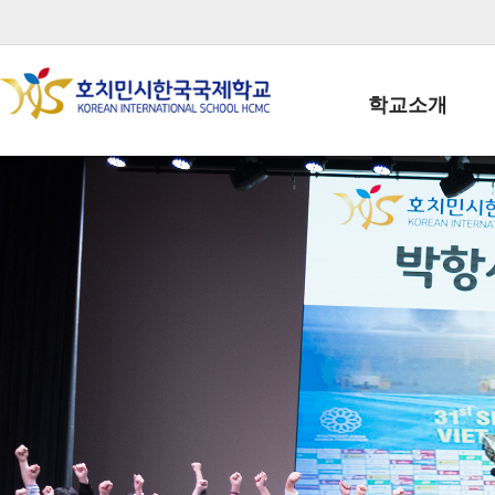
학교소개
학교장인사말
학생회장인사말
학교상징
학교연혁
학교 CI
교직원현황
학생현황
위치/전화
전경사진