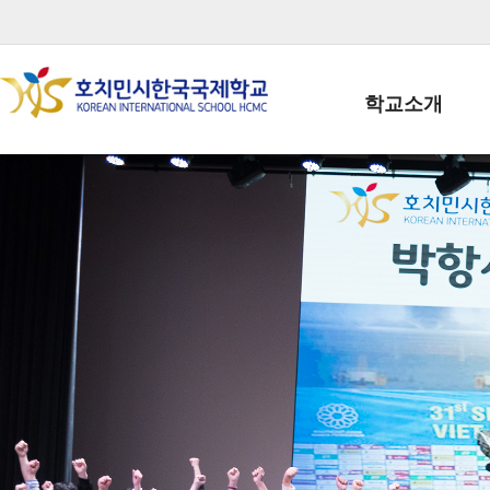
학교소개
학교장인사말
학생회장인사말
학교상징
학교연혁
학교 CI
교직원현황
학생현황
위치/전화
전경사진