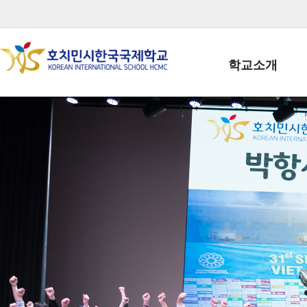
학교소개
학교장인사말
학생회장인사말
학교상징
학교연혁
학교 CI
교직원현황
학생현황
위치/전화
전경사진