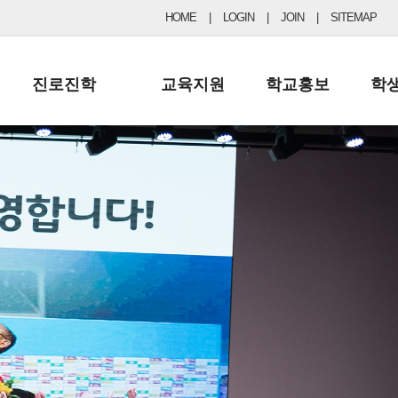
HOME
|
LOGIN
|
JOIN
|
SITEMAP
진로진학
교육지원
학교홍보
학
공지사항 및 입시자료
행정실
보도자료
초등
진로교육
학교 이사회
협력기관현황
중등
드림레터
학교운영위원회
포토갤러리
리
학교발전기금
학교 브로셔
학교건축기금
학교 홍보채널