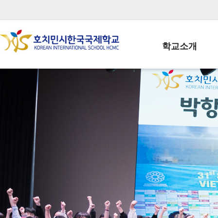
학교소개
학교장인사말
학생회장인사말
학교상징
학교연혁
학교 CI
교직원현황
학생현황
위치/전화
전경사진