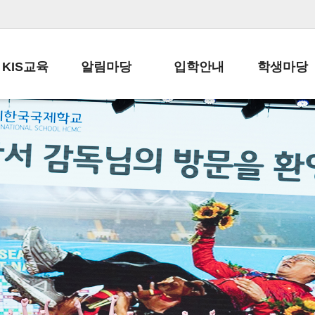
KIS교육
알림마당
입학안내
학생마당
교육목표
공지사항
전편입 전형 안내
학생생활규정
교육과정
가정통신문
전편입 공지사항
봉사활동
학사일정
납부금 안내
전-편입 서류양식
학교신문
일과시간표
주간학습안내
전출 안내
자율진로동아
재외교육기관장
스쿨버스 운행 안내
입학금/수업료
유초등 소식지
성과평가자료
급식안내
교복구입안내
서식자료실
정보공개
학부모방