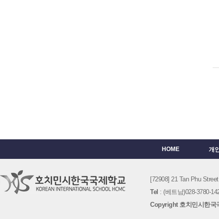
HOME
개
[72908] 21 Tan Phu St
Tel
: (베트남)028-3780-142
Copyright 호치민시한국국제학