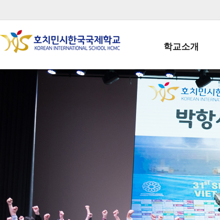
학교소개
학교장인사말
학생회장인사말
학교상징
학교연혁
학교 CI
교직원현황
학생현황
위치/전화
전경사진