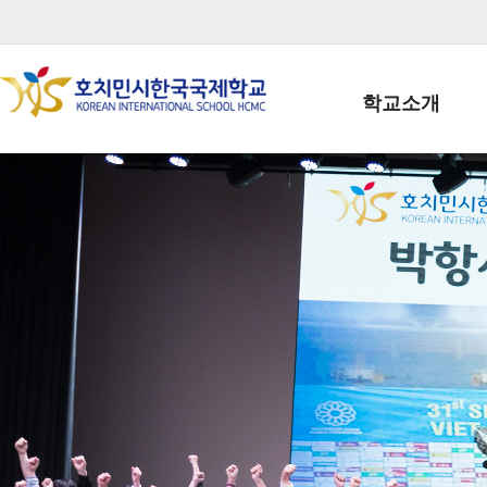
학교소개
학교장인사말
학생회장인사말
학교상징
학교연혁
학교 CI
교직원현황
학생현황
위치/전화
전경사진