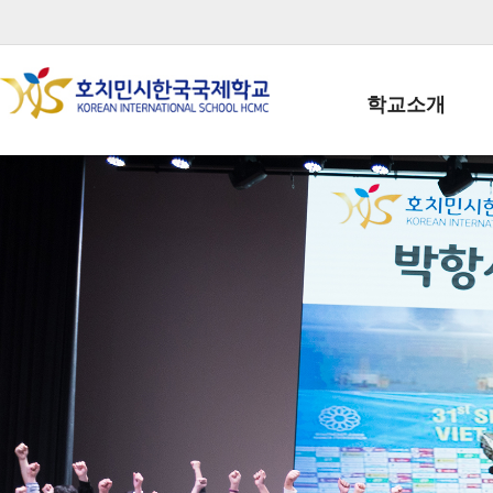
학교소개
학교장인사말
학생회장인사말
학교상징
학교연혁
학교 CI
교직원현황
학생현황
위치/전화
전경사진