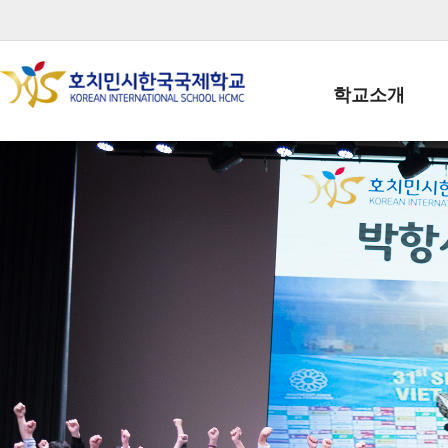
학교소개
학교장인사말
학생회장인사말
학교상징
학교연혁
학교 CI
교직원현황
학생현황
위치/전화
전경사진