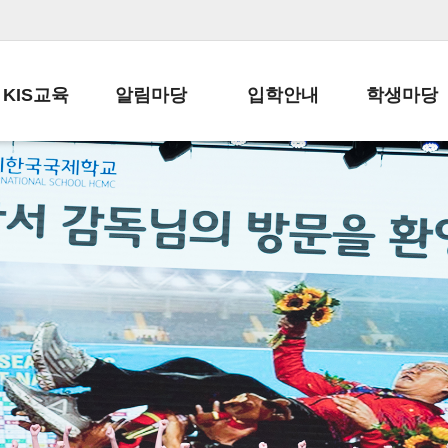
KIS교육
알림마당
입학안내
학생마당
교육목표
공지사항
전편입 전형 안내
학생생활규정
교육과정
가정통신문
전편입 공지사항
봉사활동
학사일정
납부금 안내
전-편입 서류양식
학교신문
일과시간표
주간학습안내
전출 안내
자율진로동아
재외교육기관장
스쿨버스 운행 안내
입학금/수업료
유초등 소식지
성과평가자료
급식안내
교복구입안내
서식자료실
정보공개
학부모방