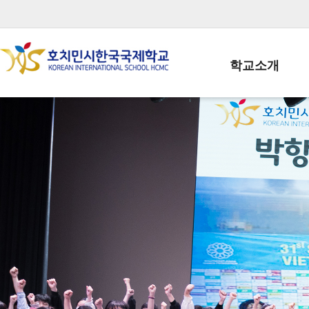
학교소개
학교장인사말
학생회장인사말
학교상징
학교연혁
학교 CI
교직원현황
학생현황
위치/전화
전경사진