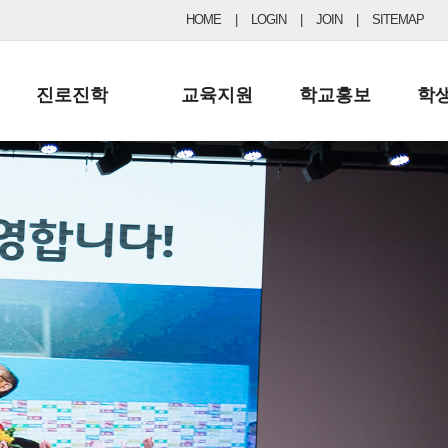
HOME
|
LOGIN
|
JOIN
|
SITEMAP
진로진학
교육지원
학교홍보
학
공지사항 및 입시자료
행정실
보도자료
초등
진로교육
학교 이사회
협력기관현황
중등
드림레터
학교운영위원회
포토갤러리
리
학교발전기금
학교 브로셔
학교건축기금
학교 홍보채널