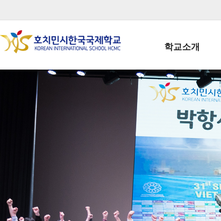
학교소개
학교장인사말
학생회장인사말
학교상징
학교연혁
학교 CI
교직원현황
학생현황
위치/전화
전경사진