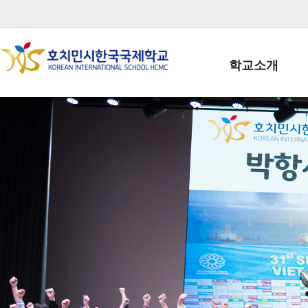
학교소개
학교장인사말
학생회장인사말
학교상징
학교연혁
학교 CI
교직원현황
학생현황
위치/전화
전경사진