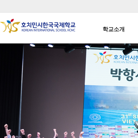
학교소개
학교장인사말
학생회장인사말
학교상징
학교연혁
학교 CI
교직원현황
학생현황
위치/전화
전경사진