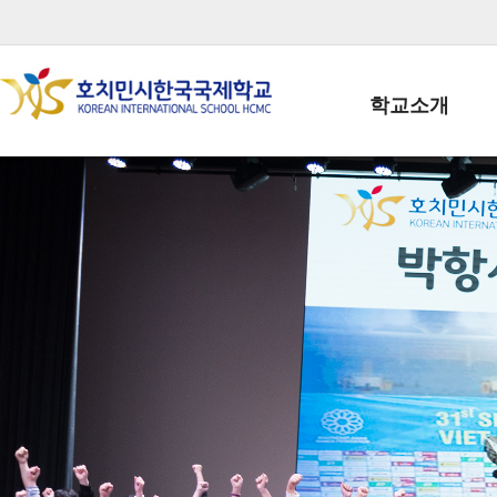
학교소개
학교장인사말
학생회장인사말
학교상징
학교연혁
학교 CI
교직원현황
학생현황
위치/전화
전경사진