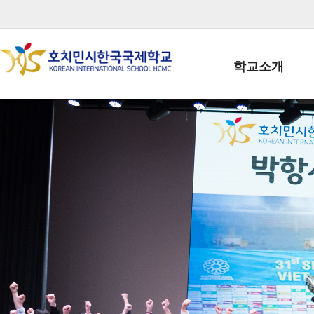
학교소개
학교장인사말
학생회장인사말
학교상징
학교연혁
학교 CI
교직원현황
학생현황
위치/전화
전경사진