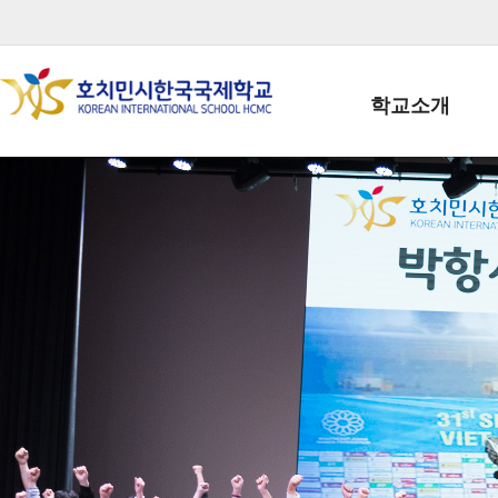
학교소개
학교장인사말
학생회장인사말
학교상징
학교연혁
학교 CI
교직원현황
학생현황
위치/전화
전경사진