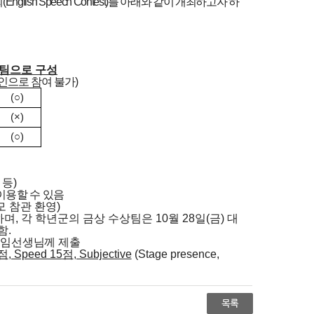
회
(English Speech Contest)
를 아래와 같이 개최하고자 하
팀으로 구성
인으로 참여 불가
)
(
○
)
(×)
(
○
)
g
등
)
이용할 수 있음
모 참관 환영
)
하며
,
각 학년군의 금상 수상팀은
10
월
28
일
(
금
)
대
함
.
담임선생님께 제출
점
, Speed 15
점
, Subjective
(Stage presence,