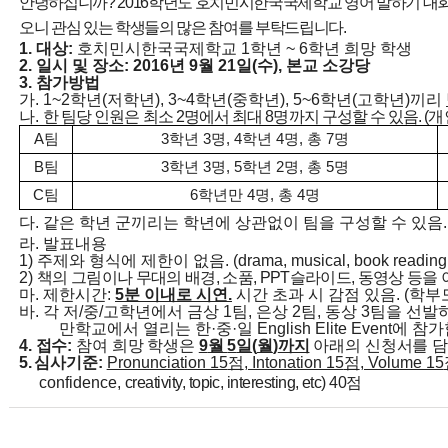
안녕하십니까
? 2016
학년도 호치민시한국국제학교 영어 말하기 대
오니 관심 있는 학생들의 많은 참여를 부탁드립니다
.
1.
대상
:
호치민시한국국제학교
1
학년
~ 6
학년 희망 학생
2.
일시 및 장소
: 2016
년
9
월
21
일
(
수
),
본교 소강당
3.
참가방법
가
. 1~2
학년
(
저학년
), 3~4
학년
(
중학년
), 5~6
학년
(
고학년
)
끼리
나
.
한 팀당 인원은 최소
2
명에서 최대
8
명까지 구성할 수 있음
. (
개
A
팀
3
학년
3
명
, 4
학년
4
명
,
총
7
명
B
팀
3
학년
3
명
, 5
학년
2
명
,
총
5
명
C
팀
6
학년만
4
명
,
총
4
명
다
.
같은 학년 군끼리는 학년에 상관없이 팀을 구성할 수 있음
.
라
.
발표내용
1)
주제와 형식에 제한이 없음
. (drama, musical, book readin
2)
책의 그림이나 무대의 배경
,
소품
, PPT
슬라이드
,
동영상 등을 
마
.
제한시간
:
5
분 이내로 시연
.
시간 초과 시 감점 있음
. (
학부
바
.
각 저
/
중
/
고학년에서 금상
1
팀
,
은상
2
팀
,
동상
3
팀을 선발
만학교에서 열리는 한
·
중
·
일
English Elite Event
에 참가
4.
접수
:
참여 희망 학생은
9
월
5
일
(
월
)
까지
아래의 신청서를 
5.
심사기준
:
Pronunciation 15
점
, Intonation 15
점
, Volume 15
confidence,
creativity, topic, interesting, etc) 40
점