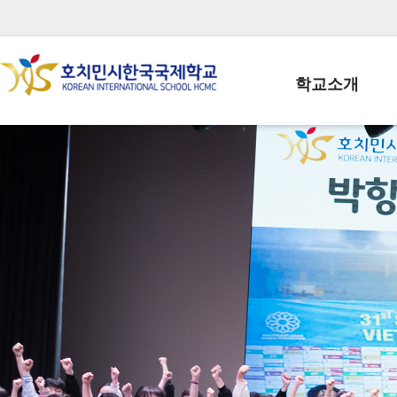
학교소개
학교장인사말
학생회장인사말
학교상징
학교연혁
학교 CI
교직원현황
학생현황
위치/전화
전경사진