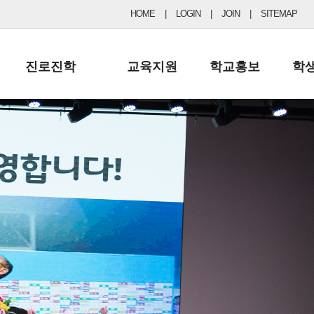
HOME
|
LOGIN
|
JOIN
|
SITEMAP
진로진학
교육지원
학교홍보
학
공지사항 및 입시자료
행정실
보도자료
초등
진로교육
학교 이사회
협력기관현황
중등
드림레터
학교운영위원회
포토갤러리
리
학교발전기금
학교 브로셔
학교건축기금
학교 홍보채널