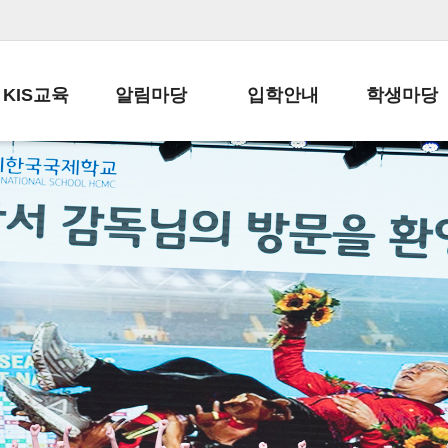
KIS교육
알림마당
입학안내
학생마당
교육목표
공지사항
전편입 전형 안내
학생생활규정
교육과정
가정통신문
전편입 공지사항
봉사활동
학사일정
납부금 안내
전-편입 서류양식
학교신문
일과시간표
주간학습안내
전출 안내
자율진로동아
재외교육기관장
스쿨버스 운행 안내
입학금/수업료
유초등 소식지
성과평가자료
급식안내
교복구입안내
서식자료실
정보공개
학부모방