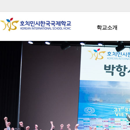
학교소개
학교장인사말
학생회장인사말
학교상징
학교연혁
학교 CI
교직원현황
학생현황
위치/전화
전경사진