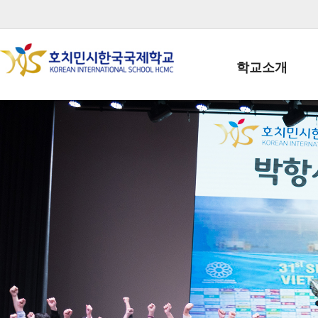
학교소개
학교장인사말
학생회장인사말
학교상징
학교연혁
학교 CI
교직원현황
학생현황
위치/전화
전경사진