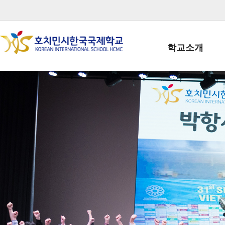
학교소개
학교장인사말
학생회장인사말
학교상징
학교연혁
학교 CI
교직원현황
학생현황
위치/전화
전경사진