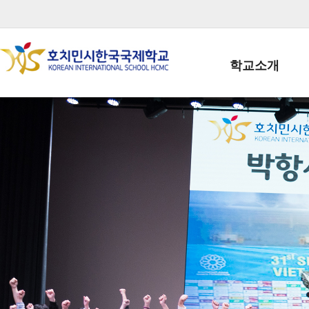
학교소개
학교장인사말
학생회장인사말
학교상징
학교연혁
학교 CI
교직원현황
학생현황
위치/전화
전경사진