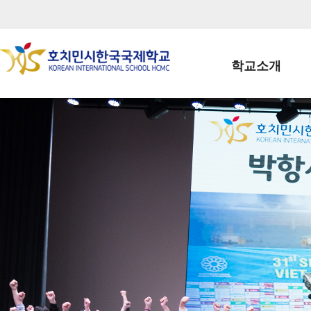
학교소개
학교장인사말
학생회장인사말
학교상징
학교연혁
학교 CI
교직원현황
학생현황
위치/전화
전경사진