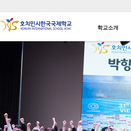
학교소개
학교장인사말
학생회장인사말
학교상징
학교연혁
학교 CI
교직원현황
학생현황
위치/전화
전경사진