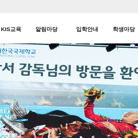
KIS교육
알림마당
입학안내
학생마당
교육목표
공지사항
전편입 전형 안내
학생생활규정
교육과정
가정통신문
전편입 공지사항
봉사활동
학사일정
납부금 안내
전-편입 서류양식
학교신문
일과시간표
주간학습안내
전출 안내
자율진로동아
재외교육기관장
스쿨버스 운행 안내
입학금/수업료
유초등 소식지
성과평가자료
급식안내
교복구입안내
서식자료실
정보공개
학부모방