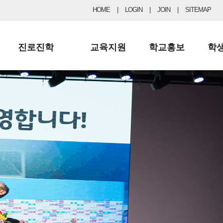
HOME
|
LOGIN
|
JOIN
|
SITEMAP
진로진학
교육지원
학교홍보
학
공지사항 및 입시자료
행정실
보도자료
초등
진로교육
학교 이사회
협력기관현황
중등
드림레터
학교운영위원회
포토갤러리
리
학교발전기금
학교 브로셔
학교건축기금
학교 홍보채널