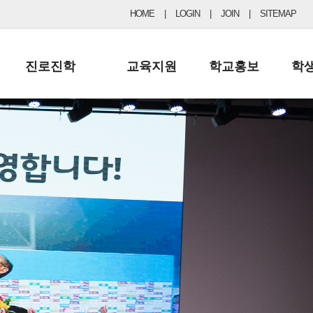
HOME
|
LOGIN
|
JOIN
|
SITEMAP
진로진학
교육지원
학교홍보
학
공지사항 및 입시자료
행정실
보도자료
초등
진로교육
학교 이사회
협력기관현황
중등
드림레터
학교운영위원회
포토갤러리
리
학교발전기금
학교 브로셔
학교건축기금
학교 홍보채널