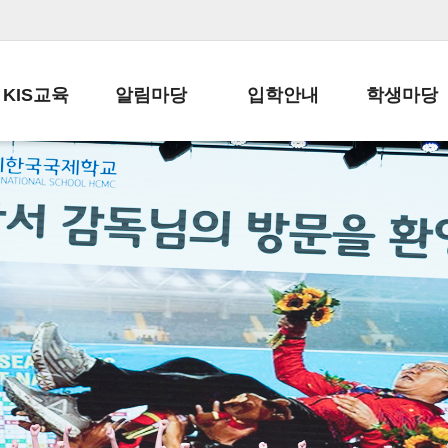
KIS교육
알림마당
입학안내
학생마당
교육목표
공지사항
전편입 전형 안내
학생생활규정
교육과정
가정통신문
전편입 공지사항
봉사활동
학사일정
납부금 안내
전-편입 서류양식
학교신문
일과시간표
주간학습안내
전출 안내
자율진로동아
재외교육기관장
스쿨버스 운행 안내
입학금/수업료
유초등 소식지
성과평가자료
급식안내
교복구입안내
서식자료실
정보공개
학부모방