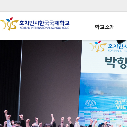
학교소개
학교장인사말
학생회장인사말
학교상징
학교연혁
학교 CI
교직원현황
학생현황
위치/전화
전경사진