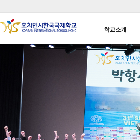
학교소개
학교장인사말
학생회장인사말
학교상징
학교연혁
학교 CI
교직원현황
학생현황
위치/전화
전경사진