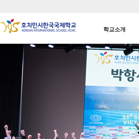
학교소개
학교장인사말
학생회장인사말
학교상징
학교연혁
학교 CI
교직원현황
학생현황
위치/전화
전경사진