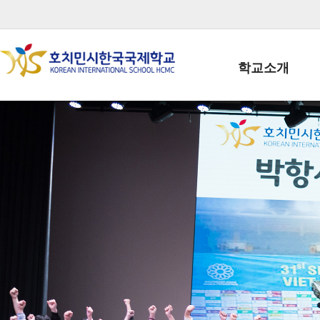
학교소개
학교장인사말
학생회장인사말
학교상징
학교연혁
학교 CI
교직원현황
학생현황
위치/전화
전경사진