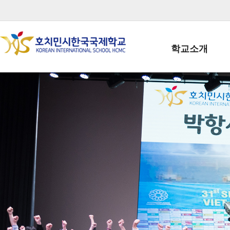
학교소개
학교장인사말
학생회장인사말
학교상징
학교연혁
학교 CI
교직원현황
학생현황
위치/전화
전경사진