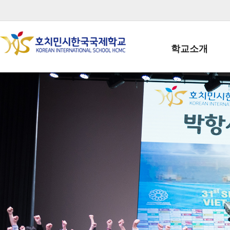
학교소개
학교장인사말
학생회장인사말
학교상징
학교연혁
학교 CI
교직원현황
학생현황
위치/전화
전경사진