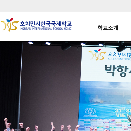
학교소개
학교장인사말
학생회장인사말
학교상징
학교연혁
학교 CI
교직원현황
학생현황
위치/전화
전경사진