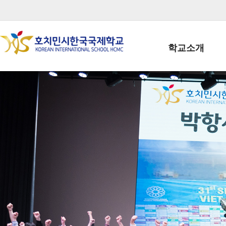
학교소개
학교장인사말
학생회장인사말
학교상징
학교연혁
학교 CI
교직원현황
학생현황
위치/전화
전경사진