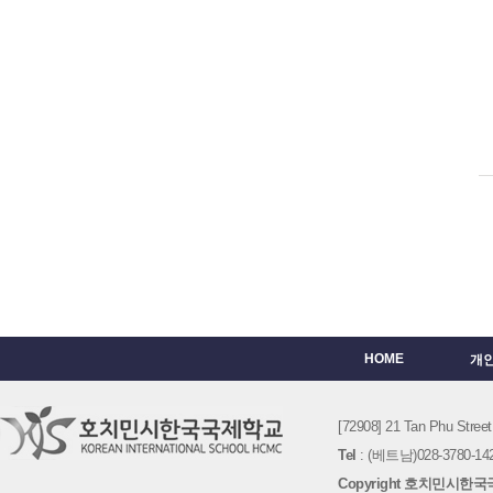
HOME
개
[72908] 21 Tan Phu St
Tel
: (베트남)028-3780-142
Copyright 호치민시한국국제학