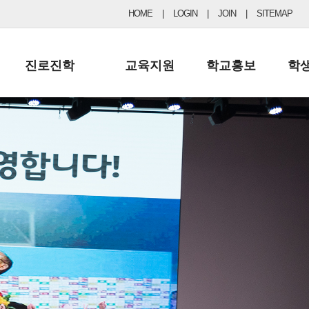
HOME
|
LOGIN
|
JOIN
|
SITEMAP
진로진학
교육지원
학교홍보
학
공지사항 및 입시자료
행정실
보도자료
초등
진로교육
학교 이사회
협력기관현황
중등
드림레터
학교운영위원회
포토갤러리
리
학교발전기금
학교 브로셔
학교건축기금
학교 홍보채널