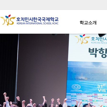
학교소개
학교장인사말
학생회장인사말
학교상징
학교연혁
학교 CI
교직원현황
학생현황
위치/전화
전경사진