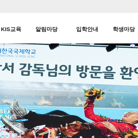
KIS교육
알림마당
입학안내
학생마당
교육목표
공지사항
전편입 전형 안내
학생생활규정
교육과정
가정통신문
전편입 공지사항
봉사활동
학사일정
납부금 안내
전-편입 서류양식
학교신문
일과시간표
주간학습안내
전출 안내
자율진로동아
재외교육기관장
스쿨버스 운행 안내
입학금/수업료
유초등 소식지
성과평가자료
급식안내
교복구입안내
서식자료실
정보공개
학부모방