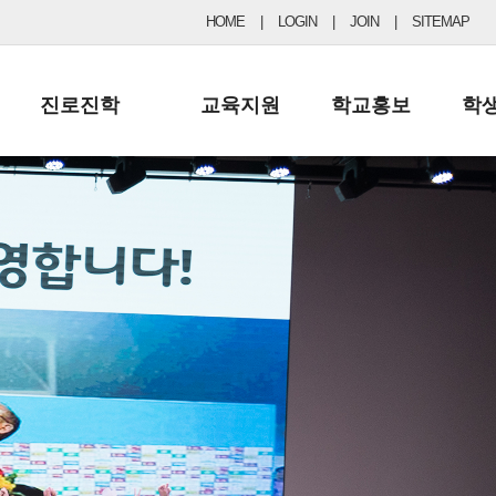
HOME
|
LOGIN
|
JOIN
|
SITEMAP
진로진학
교육지원
학교홍보
학
공지사항 및 입시자료
행정실
보도자료
초등
진로교육
학교 이사회
협력기관현황
중등
드림레터
학교운영위원회
포토갤러리
리
학교발전기금
학교 브로셔
학교건축기금
학교 홍보채널