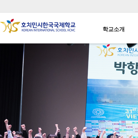
학교소개
학교장인사말
학생회장인사말
학교상징
학교연혁
학교 CI
교직원현황
학생현황
위치/전화
전경사진