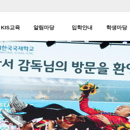
KIS교육
알림마당
입학안내
학생마당
교육목표
공지사항
전편입 전형 안내
학생생활규정
교육과정
가정통신문
전편입 공지사항
봉사활동
학사일정
납부금 안내
전-편입 서류양식
학교신문
일과시간표
주간학습안내
전출 안내
자율진로동아
재외교육기관장
스쿨버스 운행 안내
입학금/수업료
유초등 소식지
성과평가자료
급식안내
교복구입안내
서식자료실
정보공개
학부모방