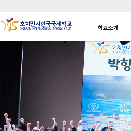
학교소개
학교장인사말
학생회장인사말
학교상징
학교연혁
학교 CI
교직원현황
학생현황
위치/전화
전경사진