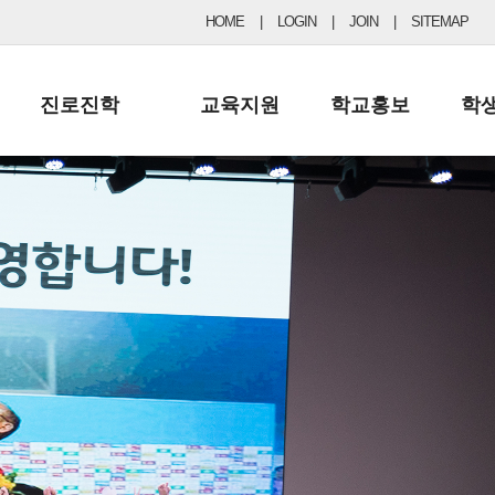
HOME
|
LOGIN
|
JOIN
|
SITEMAP
진로진학
교육지원
학교홍보
학
공지사항 및 입시자료
행정실
보도자료
초등
진로교육
학교 이사회
협력기관현황
중등
드림레터
학교운영위원회
포토갤러리
리
학교발전기금
학교 브로셔
학교건축기금
학교 홍보채널