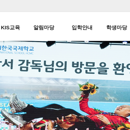
KIS교육
알림마당
입학안내
학생마당
교육목표
공지사항
전편입 전형 안내
학생생활규정
교육과정
가정통신문
전편입 공지사항
봉사활동
학사일정
납부금 안내
전-편입 서류양식
학교신문
일과시간표
주간학습안내
전출 안내
자율진로동아
재외교육기관장
스쿨버스 운행 안내
입학금/수업료
유초등 소식지
성과평가자료
급식안내
교복구입안내
서식자료실
정보공개
학부모방