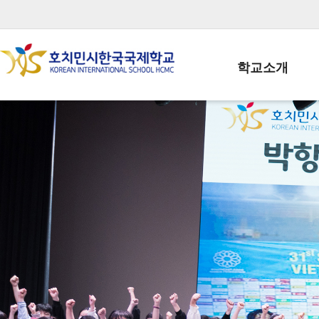
학교소개
학교장인사말
학생회장인사말
학교상징
학교연혁
학교 CI
교직원현황
학생현황
위치/전화
전경사진