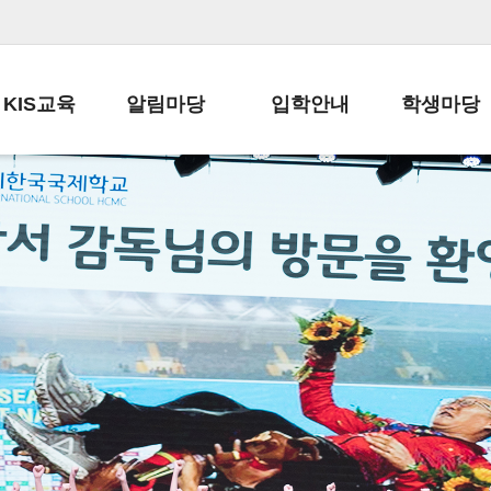
KIS교육
알림마당
입학안내
학생마당
교육목표
공지사항
전편입 전형 안내
학생생활규정
교육과정
가정통신문
전편입 공지사항
봉사활동
학사일정
납부금 안내
전-편입 서류양식
학교신문
일과시간표
주간학습안내
전출 안내
자율진로동아
재외교육기관장
스쿨버스 운행 안내
입학금/수업료
유초등 소식지
성과평가자료
급식안내
교복구입안내
서식자료실
정보공개
학부모방