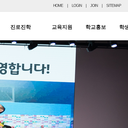
HOME
|
LOGIN
|
JOIN
|
SITEMAP
진로진학
교육지원
학교홍보
학
공지사항 및 입시자료
행정실
보도자료
초등
진로교육
학교 이사회
협력기관현황
중등
드림레터
학교운영위원회
포토갤러리
리
학교발전기금
학교 브로셔
학교건축기금
학교 홍보채널