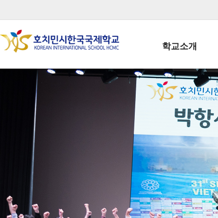
학교소개
학교장인사말
학생회장인사말
학교상징
학교연혁
학교 CI
교직원현황
학생현황
위치/전화
전경사진