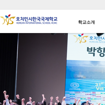
학교소개
학교장인사말
학생회장인사말
학교상징
학교연혁
학교 CI
교직원현황
학생현황
위치/전화
전경사진