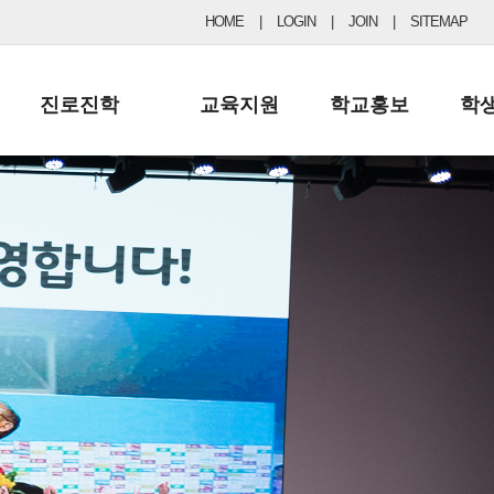
HOME
|
LOGIN
|
JOIN
|
SITEMAP
진로진학
교육지원
학교홍보
학
공지사항 및 입시자료
행정실
보도자료
초등
진로교육
학교 이사회
협력기관현황
중등
드림레터
학교운영위원회
포토갤러리
리
학교발전기금
학교 브로셔
학교건축기금
학교 홍보채널