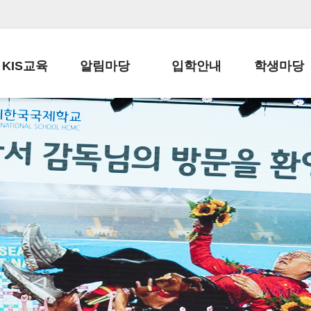
KIS교육
알림마당
입학안내
학생마당
교육목표
공지사항
전편입 전형 안내
학생생활규정
교육과정
가정통신문
전편입 공지사항
봉사활동
학사일정
납부금 안내
전-편입 서류양식
학교신문
일과시간표
주간학습안내
전출 안내
자율진로동아
재외교육기관장
스쿨버스 운행 안내
입학금/수업료
유초등 소식지
성과평가자료
급식안내
교복구입안내
서식자료실
정보공개
학부모방