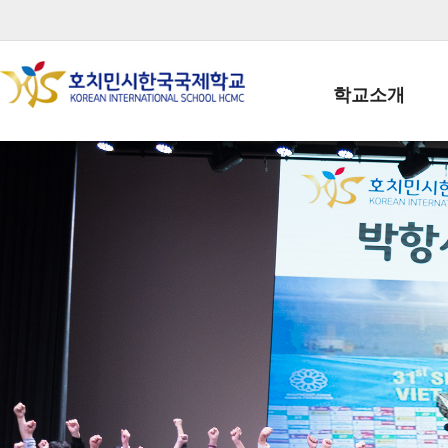
학교소개
학교장인사말
학생회장인사말
학교상징
학교연혁
학교 CI
교직원현황
학생현황
위치/전화
전경사진