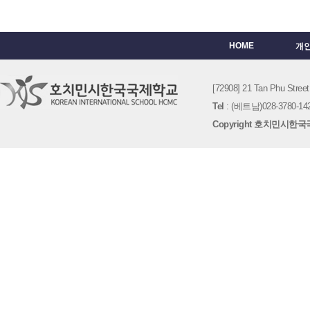
HOME
개
[72908] 21 Tan Phu St
Tel
: (베트남)028-3780-142
Copyright 호치민시한국국제학