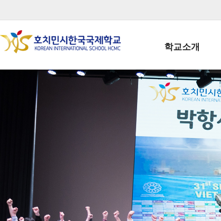
학교소개
학교장인사말
학생회장인사말
학교상징
학교연혁
학교 CI
교직원현황
학생현황
위치/전화
전경사진